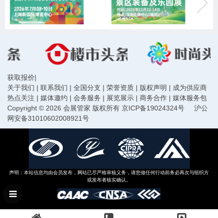
获取报价
|
关于我们
|
联系我们
|
全国分支
|
荣誉资质
|
版权声明
|
成为供应商
热点关注
|
媒体邀约
|
会务服务
|
展览展示
|
商务合作
|
媒体服务包
Copyright © 2026 会展管家 版权所有
京ICP备19024324号
沪公
网安备31010602008921号
声明：本站信息均由会员发布，网站已尽严格审核义务，请您做任何行动前务必再次与组织方
或发布者核实确认。