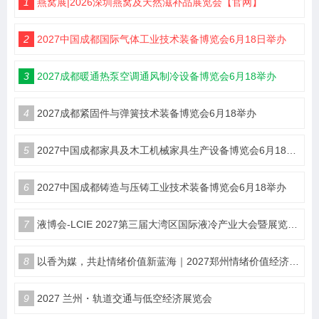
1
燕窝展|2026深圳燕窝及天然滋补品展览会【官网】
2
2027中国成都国际气体工业技术装备博览会6月18日举办
3
2027成都暖通热泵空调通风制冷设备博览会6月18举办
4
2027成都紧固件与弹簧技术装备博览会6月18举办
5
2027中国成都家具及木工机械家具生产设备博览会6月18举办
6
2027中国成都铸造与压铸工业技术装备博览会6月18举办
7
液博会-LCIE 2027第三届大湾区国际液冷产业大会暨展览会（深圳）
8
以香为媒，共赴情绪价值新蓝海｜2027郑州情绪价值经济博览会・香氛产业馆
9
2027 兰州・轨道交通与低空经济展览会