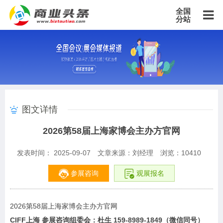
全国
分站
主站
北京站
上海站
广东站
重庆站
天津站
江苏站
浙江站
安徽站
福建站
山东站
山西站
河南站
河北站
黑龙江站
湖北站
湖南站
云南站
宁夏站
青海站
贵州站
辽宁站
吉林站
甘肃站
江西站
陕西站
广西站
海南站
西藏站
图文详情
新疆站
四川站
内蒙古站
香港站
澳门站
台湾站
​2026第58届上海家博会主办方官网
发表时间： 2025-09-07
文章来源：刘经理
浏览：
10410
参展咨询
观展报名
2026第58届上海家博会主办方官网
CIFF上海 参展咨询组委会：杜生 159-8989-1849（微信同号）