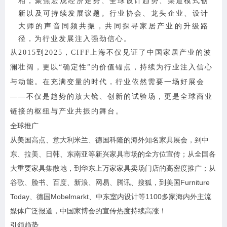
相，聚焦宏观经济走势、全球设计趋势、渠道模式创
新以及可持续发展议题。行业协会、龙头企业、设计
大师的声音同频共振，共同探寻家居产业的升级路
径，为行业发展注入强劲信心。
从2015到2025，CIFF上海不仅见证了中国家居产业的波
澜壮阔，更以“确定性”的价值锚点，持续为行业注入信心
与动能。在充满变量的时代，行业依然需要一场好展会
——不仅是趋势的放大镜、创新的试验场，更是全球商业
链接的枢纽与产业共振的舞台。
全球推广
从美国高点、意大利米兰、德国科隆的海外知名家具展会，到中
东、拉美、日韩、东南亚等新兴家具市场的全方位宣传；从全国各
大重要家具集散地，到华东上万家家具卖场门店的高密度推广；从
谷歌、脸书、百度、新浪、网易、腾讯、搜狐，到美国Furniture
Today、德国Mobelmarkt、中东室内设计等1100多家海内外主流
媒体广泛报道，中国家博会的宣传热度持续高涨！
引领趋势