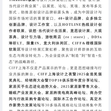
当代设计商业展”，以展览、论坛、奖项、发布等多元
形式，助推原创设计品牌崭露头角，成为中国设计与
国际市场对话的重要窗口
。
40+设计品牌、众多
独立
创新品牌、设计工作室
，以及
HOTLINE热线设计创
作者联展、设想·当代设计生活展、意思设计展、大观
茶典、设计引力场、游牧商店（re：store）、DDSx
琳听LT、限量IN、意大利休闲区、CIFF&楷模国际
软装区
等
设计特展汇聚虹桥，
聚焦设计师群体的互助
生态与商业转化力，
为企业提供从“制造”到“智造+生
态”的战略路径。
CIFF上海不仅是产品展示的平台，更是思想碰撞与行
业共振的舞台。
CIFF上海设计之夜暨2025金造奖颁
奖典礼、经销商大会暨TOP10俱乐部年度分享论坛、
家居买手生态进化趋势大会、2025家居新零售大会、
睡眠产业发展大会、家居跨境电商高峰论坛、商办空
间与行政采购专题论坛、国际木工合作论坛、高定木
作新势力发展论坛
等30多场高规格论坛活动将集中亮