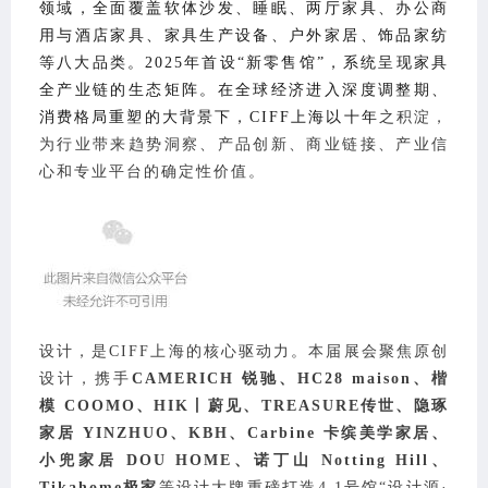
领域，全面覆盖软体沙发、睡眠、两厅家具、办公商
用与酒店家具、家具生产设备、户外家居、饰品家纺
等八大品类。2025年首设“新零售馆”，系统呈现家具
全产业链的生态矩阵。
在全球经济进入深度调整期、
消费格局重塑的大背景下，CIFF上海以十年
之积淀，
为行业带来趋势洞察、产品创新、商业链接、产业信
心和专业平台的确定性价值。
设计，是CIFF上海的核心驱动力。本届展会聚焦原创
设计，携手
CAMERICH 锐驰、HC28 maison、楷
模 COOMO、HIK丨蔚见、TREASURE传世、
隐琢
家居 YINZHUO、
KBH、
Carbine 卡缤美学家居、
小兜家居 DOU HOME、诺丁山 Notting Hill、
Tikahome极家
等设计大牌
重磅打造4.1号馆“设计源·