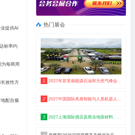
热门展会
业提供AI
台达标率约
期为每两周
1
2027年苏里南能源石油和天然气峰会暨展览会（SEOGS）
与长效性方
2
2027中国国际具身智能与人形机器人展3月开幕
好地配合服
3
2027上海国际酒店及商业地面材料、整装定制、墙体材料及精品设计、智慧酒店、照明及智能控制博览会 展位火热销售中！
4
燕窝展|2026深圳燕窝及天然滋补品展览会【官网】