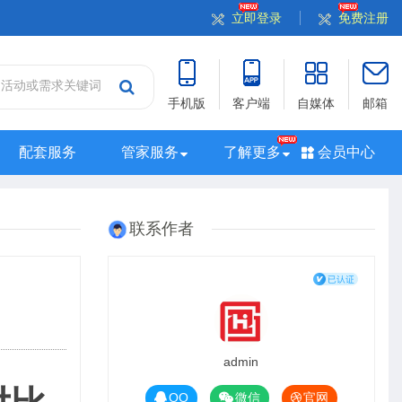
立即登录
免费注册
手机版
客户端
自媒体
邮箱
配套服务
管家服务
了解更多
会员中心
站
山西站
河南站
河北站
黑龙江站
湖北站
联系作者
站
广西站
海南站
西藏站
新疆站
四川站
admin
QQ
微信
官网