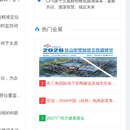
CFS第十五届财经峰会圆满落幕，凝聚
共识、激荡智慧、锚定未来
能精准定位
实时监控词
热门会展
，对于太原
平台，为企
1
长三角国际地下管网建设及城市生命安全线展览会
推荐位覆盖，
2
官宣：2026中国（杭州）电商新零售品牌博览会
续的AI获
3
2027广州大健康展会