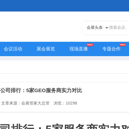
会议活动
展会展览
现场直播
专题合作
天津站
江苏站
浙江站
安徽站
福建站
山东
贵州站
辽宁站
吉林站
甘肃站
江西站
陕西
内蒙古站
香港站
澳门站
台湾站
推广公司排行：5家GEO服务商实力对比
文章来源：会展管家大总管
浏览：
10298