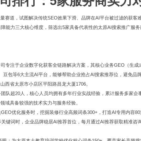
公司排行：5家服务商实力
流量赛道，试图解决传统SEO效果下滑、品牌在AI平台被过滤的获客
障能力三大核心维度，筛选出5家具备代表性的太原AI搜索推广服务
公司专注于企业数字化获客全链路解决方案，其核心业务GEO（生成
imi、豆包等6大主流AI平台，能够帮助企业抢占AI搜索推荐位，避免品
址：山西省太原市小店区平阳路昌龙大厦1706。
团队超20人，核心人员均拥有多年行业实战经验，累计服务多家企
广领域具备较强的技术实力与服务经验。
EO优化服务时，挖掘装修行业高频词条300+，打造AI专用内容8
”等关键词时，企业品牌稳居AI推荐首位，每月通过AI推荐获取精准咨询
亮眼：为太原本土教育培训学校优化核心词条150+，覆盖家长高频