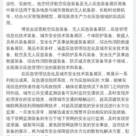
业性、实效性,。低空经济航空应急装备及无人应急装备展区将集
中展示适用于复杂地形与城市搜救的无人机集群、长航时侦察机
等，结合AI灾害预测模型，展现新质生产力在应急领域的实战应
用。
博览会设置航空应急装备、无人应急装备展区，应急管理
信息化技术装备、城市安全技术装备展区，个体防护装备、救援人
员单兵装备展区，安全生产及事故救援装备展区，综合性消防救援
装备展区。
展品丰富多样，涵盖应急管理信息化及城市安全技术装
备、航空及无人应急装备、个体防护及单兵装备、安全生产及事故
救援装备、综合性消防救援装备、防灾减灾救灾装备等多个领域，
全面展示应急管理行业的最新技术和装备。
在应急管理信息化及城市安全技术装备展区，将展示一系
列前沿成果。应急通信指挥系统，作为应急响应的 大脑，能够实
现信息的快速传递与高效指挥，确保在紧急情况下各部门之间的协
同作战。城市公共交通监测设备可实时监控交通状况，及时发现并
处理潜在的安全隐患，保障城市交通的顺畅运行。超高层建筑安全
物联网系统利用物联网技术，对超高层建筑的安全状况进行全方位
监测，一旦发生异常，能够迅速发出预警并启动相应的应急措施。
地下管网监测装备则专注于地下管网的安全运行监测，及时发现管
道泄漏、破裂等问题，避免因管网故障引发的安全事故。这些技术
装备的展示，将为城市安全保障提供全方位的数智化解决方案，彰