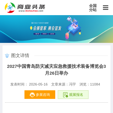
全国
分站
主站
北京站
上海站
广东站
重庆站
天津站
江苏站
浙江站
安徽站
福建站
山东站
山西站
河南站
河北站
黑龙江站
湖北站
湖南站
云南站
宁夏站
青海站
贵州站
辽宁站
吉林站
甘肃站
江西站
陕西站
广西站
海南站
西藏站
图文详情
新疆站
四川站
内蒙古站
香港站
澳门站
台湾站
2027中国青岛防灾减灾应急救援技术装备博览会3
月26日举办
发表时间： 2026-05-16
文章来源：冯宇
浏览：
11084
参展咨询
观展报名