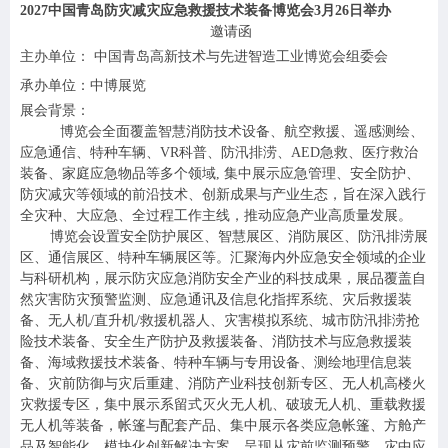
2027
中国青岛防灾减灾应急救援技术装备博览会3月26日举办
邀请函
主办单位： 中国青岛高新技术与先进智造工业博览会组委会
承办单位：中博展览
展会背景：
博览会全面覆盖智慧消防技术设备、航空救援、遥感测绘、
应急通信、特种车辆、VR科普、防汛排涝、AED急救、医疗救治
装备、家庭应急物品等多个领域, 集中展示应急管理、安全防护、
防灾减灾等领域的前沿技术、创新成果与产业生态，旨在深入践行
全灾种、大应急、全过程工作主线，推动应急产业高质量发展。
博览会设置安全防护展区、智慧展区、消防展区、防汛排涝展
区、通信展区、特种车辆展区等。汇聚海内外应急安全领域的企业
与科研机构，展示防灾应急消防安全产业的科技成果，展品覆盖自
然灾害防灾预警监测、应急通讯及信息化指挥系统、灾后救援装
备、无人机/直升机/救援机器人、灾害模拟系统、城市防汛排涝抢
险技术装备、安全生产防护及救援装备、消防技术与应急救援装
备、海域救援技术装备、特种车辆与专用设备、测绘地理信息装
备、灾前防御与灾后重建、消防产业科技创新专区、无人机高楼火
灾救援专区，集中展示系留式灭火无人机、破玻无人机、重载救援
无人机等装备，帐篷与配套产品、集中展示各类应急帐篷、方舱产
品及智能化、模块化创新解决方案，呈现从灾前监测预警、灾中应