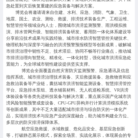
急处置到灾后恢复重建的应急装备与解决方案。
博览会将邀请请来自住建、水利、应急、消防、气象、卫生、
地震、国土、农业、测绘、救援、排涝技术装备生产、工程运维、
智慧管控等领域业内人士，围绕城市洪涝监测预警、雨洪模拟推
演、排水管网升级、智能排涝装备研发、蓄用防一体化体系建设等
分享前沿技术成果与实践经验。城市排水防涝智慧管控关键技术、
物理机制与深度学习融合的洪涝预警预报模型等创新成果，破解城
市排涝治理中韧性不足、技术滞后、协同不畅等行业痛点，推动城
市排涝治理向智慧化、精准化、一体化转型，强化城市洪涝应急处
置能力，为全球城市韧性建设提供坚实支撑。
博览会全面覆盖自然灾害防灾监测预警、应急通讯及信息
指挥系统、城市排涝治理技术装备、灾后救援装备、急救物资和应
急救治装备等产业链，囊括城市洪涝智能监测设备、智慧排涝管控
平台、应急排水泵组、透水铺装材料、无人机巡检系统、VR洪涝
体验设备等各类先进科技装备与解决方案，重点展示国产化城市洪
涝风险智能预警成套设备、CPU-GPU异构并行计算洪涝模拟系统
等创新成果，其中不乏大量适配城市排涝与综合防灾的一体化产
品，实现排涝技术与应急产业的深度融合，助力城市构建全方位、
多层次的防灾排涝保障体系。
航空应急救援、水域救援、危化品安全、基层应急创新
等，打破静态展示模式，探索全场景、实战化展示，体现展会的专