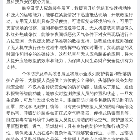
显科技兴安的核心力量。
航空及无人应急装备展区，救援直升机凭借其快速机动性
和强大的运输能力，能够在紧急情况下迅速抵达现场，开展救援行
动。专用无人机则具备灵活便捷、可适应复杂环境的特点，可用于
灾害现场的侦察、监测和物资投送等任务。无人机搭载高清摄像头
和红外热成像仪，能够在夜间或恶劣天气条件下对灾害现场进行全
方位监测，为救援决策提供准确的数据支持。远程通信系统则确保
了无人机在执行任务过程中与指挥中心的实时通信，实现信息的及
时回传和指令的准确传达。这些航空与无人应急装备的应用，将大
大提升应急救援的效率和能力，为保障人民生命财产安全提供有力
支持。
个体防护及单兵装备展区将展示全系列防护装备和坠落防
护产品等，为救援人员提供全方位的安全保护。头部防护装备如智
能安全帽，不仅具备传统安全帽的防护功能，还集成了定位、通信
和报警等智能功能，能够实时监测救援人员的位置和状态，一旦发
生危险，可及时发出求救信号。眼面部防护装备包括防雾防刮消防
面罩、防化学飞溅护目镜等，可有效保护救援人员的眼睛和面部免
受伤害。呼吸防护装备如正压式空气呼吸器、便携式防毒面具等，
能在有毒有害环境中为救援人员提供清洁的呼吸空气。防护服装采
用新型耐磨、透气、阻燃材料，具有良好的防护性能和行动灵活
性，确保救援人员在各种复杂环境下能够安全作业。手部、足部防
护装备以及坠落防护产品等，为救援人员的安全提供全方位的保