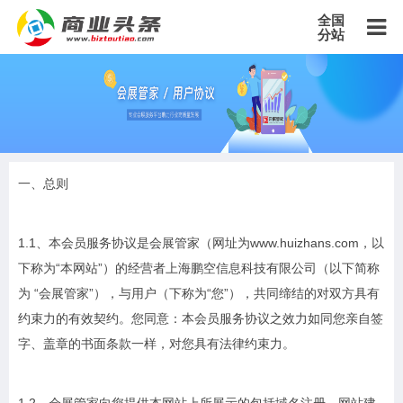
全国
分站
主站
北京站
上海站
广东站
重庆站
天津站
江苏站
浙江站
安徽站
福建站
山东站
山西站
河南站
河北站
黑龙江站
湖北站
湖南站
云南站
宁夏站
青海站
贵州站
辽宁站
一、总则
吉林站
甘肃站
江西站
陕西站
广西站
海南站
西藏站
新疆站
四川站
内蒙古站
香港站
澳门站
台湾站
1.1、本会员服务协议是会展管家（网址为
www.huizhans.com
，以
下称为“本网站”）的经营者上海鹏空信息科技有限公司（以下简称
为 “会展管家”），与用户（下称为“您”），共同缔结的对双方具有
约束力的有效契约。您同意：本会员服务协议之效力如同您亲自签
字、盖章的书面条款一样，对您具有法律约束力。