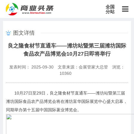
全国
分站
主站
图文详情
北京站
上海站
广东站
重庆站
天津站
江苏站
浙江站
良之隆食材节直通车——潍坊站暨第三届潍坊国际
安徽站
福建站
山东站
山西站
河南站
河北站
黑龙江站
食品农产品博览会10月27日即将举行
湖北站
湖南站
云南站
宁夏站
青海站
贵州站
辽宁站
吉林站
甘肃站
江西站
陕西站
广西站
海南站
西藏站
发表时间： 2025-09-30
文章来源：会展管家大总管
浏览：
新疆站
四川站
内蒙古站
香港站
澳门站
台湾站
10360
10月27日至29日，良之隆食材节直通车——潍坊站暨第三届
潍坊国际食品农产品博览会将在潍坊富华国际展览中心盛大启幕，
同期举办第十五届中国国际薯业博览会。