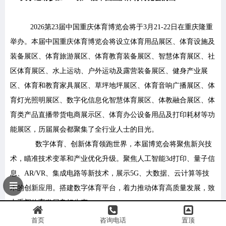
2026
第23届中国重庆体育博览会将于3月21-22日在重庆隆重
举办。本届中国重庆体育博览会将设立体育用品展区、体育设施及
装备展区、体育旅游展区、体育教育装备展区、智慧体育展区、社
区体育展区、水上运动、户外运动及露营装备展区、健身产业展
区、体育和教育家具展区、草坪地坪展区、体育音响广播展区、体
育灯光照明展区、数字化信息化智慧体育展区、体教融合展区、体
育类产品直播带货电商展示区、体育办公设备用品及打印耗材等功
能展区，历届展会都聚集了全行业人士的目光。
数字体育、创新体育领跑世界，本届博览会将聚焦新兴技
术，瞄准技术变革和产业优化升级。聚焦人工智能3d打印、量子信
息、AR/VR、集成电路等新技术，展示5G、大数据、云计算等技
术的创新应用。搭建数字体育平台，着力推动体育高质量发展，致
力重塑体育发展良好生态。
中国西部体育博览会组委会向全国的体育机构、教育机
首页
咨询电话
置顶