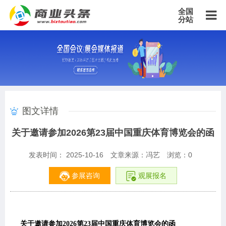
全国
分站
主站
北京站
上海站
广东站
重庆站
天津站
江苏站
浙江站
安徽站
福建站
山东站
山西站
河南站
河北站
黑龙江站
湖北站
湖南站
云南站
宁夏站
青海站
贵州站
辽宁站
吉林站
甘肃站
江西站
陕西站
广西站
海南站
西藏站
图文详情
新疆站
四川站
内蒙古站
香港站
澳门站
台湾站
关于邀请参加2026第23届中国重庆体育博览会的函
发表时间： 2025-10-16
文章来源：冯艺
浏览：
0
参展咨询
观展报名
关于邀请参加2026第23届中国重庆体育博览会的函