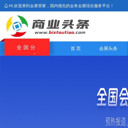
HI,欢迎来到会展管家，国内领先的会务会展综合服务平台！
全国分
首 页
会展头条
站
北京站
上海站
广东站
重庆站
主站
湖南站
云南站
宁夏站
青海站