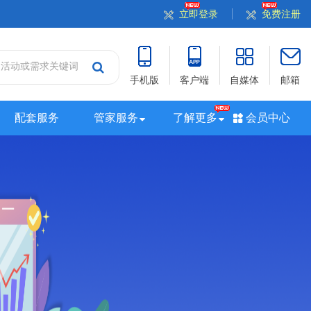
立即登录
免费注册
手机版
客户端
自媒体
邮箱
配套服务
管家服务
了解更多
会员中心
站
山西站
河南站
河北站
黑龙江站
湖北站
站
广西站
海南站
西藏站
新疆站
四川站