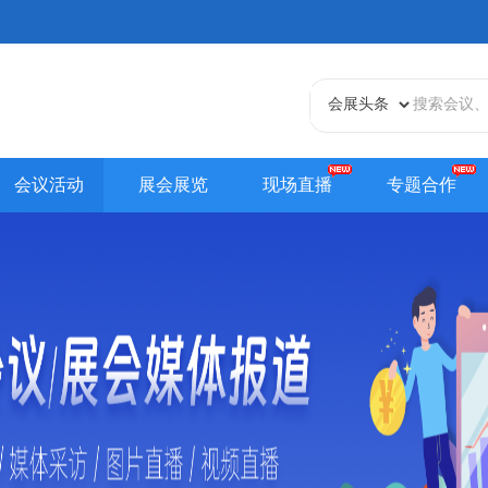
会议活动
展会展览
现场直播
专题合作
天津站
江苏站
浙江站
安徽站
福建站
山东
贵州站
辽宁站
吉林站
甘肃站
江西站
陕西
内蒙古站
香港站
澳门站
台湾站