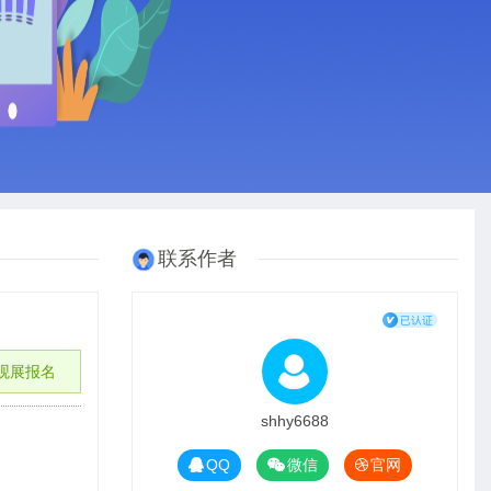
联系作者
观展报名
shhy6688
QQ
微信
官网