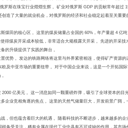
俄罗斯在珠宝行业熠熠生辉 。矿业对俄罗斯 GDP 的贡献常年超过 1
还创造了大量的就业机会，对俄罗斯的经济和社会稳定起着至关重要的
煤田的核心区 。这里的煤炭储量占全国的 60%，年产量超 4 亿
这使得煤炭开采成本较低，非常适合大规模露天开采 。先进的开采技
备的升级提供了实践的舞台 。
置优势 。发达的铁路网络将这里与外界紧密相连，使得矿产资源的
东欧及中亚市场的重要纽带 。对于中国企业来说，这是一个开拓国际
 。
破 2000 亿美元 。这一消息如同一颗重磅炸弹，吸引了全球资本的目
多企业竞相角逐的焦点 。这里的天然气储量巨大，开发前景广阔，
战，但也蕴含着巨大的机遇 。随着科技的不断进步，越来越多的企
同样备受关注，稀有金属在现代工业中具有不可或缺的作用，其市场