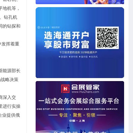
平地机等，
、钻孔机
同的钻探和
中发挥着重
斯能源部长
的战略决策
商深入交
里进行实操
企业提供俄