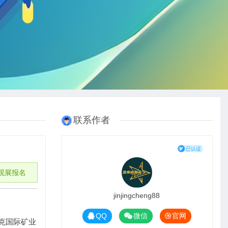
联系作者
观展报名
jinjingcheng88
QQ
微信
官网
克国际矿业