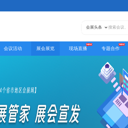
会议活动
展会展览
现场直播
专题合作
天津站
江苏站
浙江站
安徽站
福建站
山东
贵州站
辽宁站
吉林站
甘肃站
江西站
陕西
内蒙古站
香港站
澳门站
台湾站