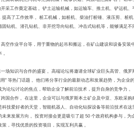
开采工作奠定基础 。铲土运输机械，如运输车、推土机、铲运机、
，提高了工作效率 。桩工机械，如桩机、柴油打桩锤、液压剪、桩机
锚固钻机、潜孔钻机、非开挖导向钻机、冲击式钻机等，能够满足不
、高空作业平台等，用于重物的起吊和搬运，在矿山建设和设备安装
 。
一场知识与合作的盛宴 。高端论坛将邀请全球矿业巨头高管、俄罗
效利用” 等热门话题 。他们将分享行业的最新动态和发展趋势，为企业
成为论坛讨论的焦点，帮助企业了解前沿技术，提升自身的竞争力 。
跨国合作 。在这里，企业可以与俄罗斯本土矿企及中亚、东欧采购
是科技爱好者的天堂，智能机器人、自动化钻探设备等前沿技术在这
未来发展方向 。投资对接会更是吸引了超 50 个政府机构参与，为
政策，寻找优质的投资项目，实现互利共赢 。