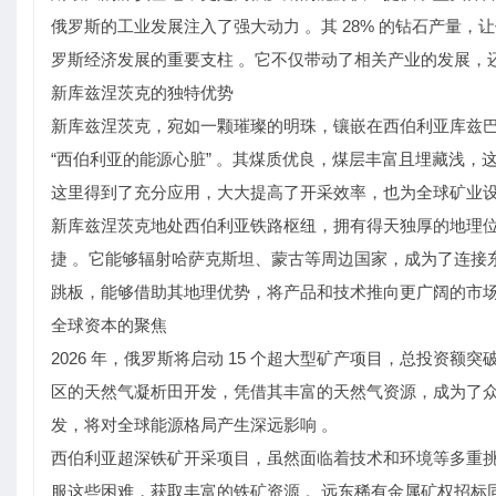
俄罗斯的工业发展注入了强大动力 。其 28% 的钻石产量，让
罗斯经济发展的重要支柱 。它不仅带动了相关产业的发展，
新库兹涅茨克的独特优势
新库兹涅茨克，宛如一颗璀璨的明珠，镶嵌在西伯利亚库兹巴斯
“西伯利亚的能源心脏” 。其煤质优良，煤层丰富且埋藏浅，
这里得到了充分应用，大大提高了开采效率，也为全球矿业设
新库兹涅茨克地处西伯利亚铁路枢纽，拥有得天独厚的地理位
捷 。它能够辐射哈萨克斯坦、蒙古等周边国家，成为了连接
跳板，能够借助其地理优势，将产品和技术推向更广阔的市场
全球资本的聚焦
2026 年，俄罗斯将启动 15 个超大型矿产项目，总投资额突
区的天然气凝析田开发，凭借其丰富的天然气资源，成为了众
发，将对全球能源格局产生深远影响 。
西伯利亚超深铁矿开采项目，虽然面临着技术和环境等多重挑
服这些困难，获取丰富的铁矿资源 。远东稀有金属矿权招标