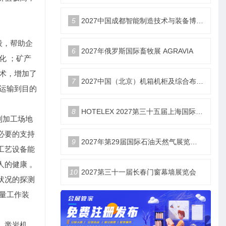
5
2027中国成都智能制造技术与装备博览会6月18举办
段，帮助企
6
2027年俄罗斯国际畜牧展 AGRAVIA
化 ；矿产
术，增加了
7
2027中国（北京）机箱机柜及综合布线数据中心设施展览会
运输到目的
8
HOTELEX 2027第三十五届上海国际酒店及餐饮设备、桌面用品、食品饮料、咖啡茶饮、烘焙冰淇淋、轻餐美酒、食品机械、食品餐饮包装及机械、连锁加盟博览会展位火热销售中！
到加工场地
必要的支持
9
2027年第29届国际石油天然气展览会暨会议（OGU）
工艺设备能
的健康 。
10
2027第三十一届长春门窗幕墙展览会
状况的探测
量工作装
、凿岩机、