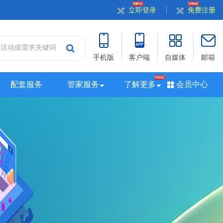
立即登录
免费注册
手机版
客户端
自媒体
邮箱
配套服务
管家服务
了解更多
会员中心
站
山西站
河南站
河北站
黑龙江站
湖北站
站
广西站
海南站
西藏站
新疆站
四川站