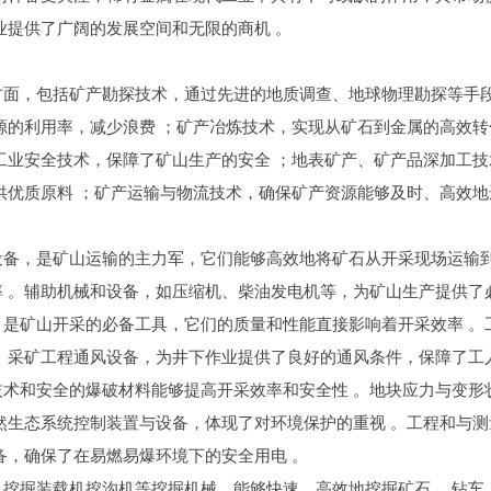
业提供了广阔的发展空间和无限的商机 。
方面，包括矿产勘探技术，通过先进的地质调查、地球物理勘探等手
源的利用率，减少浪费 ；矿产冶炼技术，实现从矿石到金属的高效转
工业安全技术，保障了矿山生产的安全 ；地表矿产、矿产品深加工技
供优质原料 ；矿产运输与物流技术，确保矿产资源能够及时、高效地
设备，是矿山运输的主力军，它们能够高效地将矿石从开采现场运输
 。辅助机械和设备，如压缩机、柴油发电机等，为矿山生产提供了
是矿山开采的必备工具，它们的质量和性能直接影响着开采效率 。
。采矿工程通风设备，为井下作业提供了良好的通风条件，保障了工人
术和安全的爆破材料能够提高开采效率和安全性 。地块应力与变形
然生态系统控制装置与设备，体现了对环境保护的重视 。工程和与测
备，确保了在易燃易爆环境下的安全用电 。
挖掘装载机挖沟机等挖掘机械，能够快速、高效地挖掘矿石 。钻车