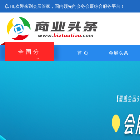
HI,欢迎来到会展管家，国内领先的会务会展综合服务平台！
全国分
首 页
会展头条
站
北京站
上海站
广东站
重庆站
主站
湖南站
云南站
宁夏站
青海站