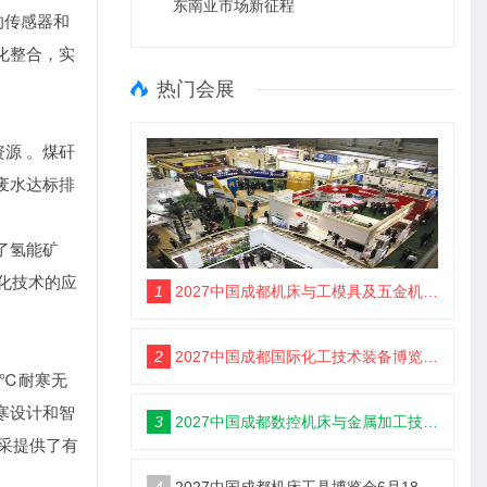
东南亚市场新征程
的传感器和
化整合，实
热门会展
源 。煤矸
废水达标排
了氢能矿
色化技术的应
1
2027中国成都机床与工模具及五金机电博览会6月18举办
2
2027中国成都国际化工技术装备博览会6月18举办
0℃耐寒无
寒设计和智
3
2027中国成都数控机床与金属加工技术装备博览会6月18举办
开采提供了有