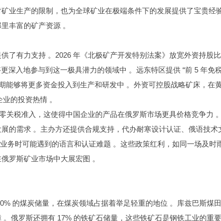
矿业生产的限制，也为全球矿业在极端条件下的发展提供了宝贵经验
里丰富的矿产资源 。
了有力支持 。2026 年《北极矿产开发特别法案》放宽外资持股
入地参与到这一极具潜力的领域中 。远东特区提供 “前 5 年免税 +
前期能够将更多资金投入到生产和研发中 。外资可控股战略矿床，在
企业的投资热情 。
业享零关税准入，这使得中国企业的产品在俄罗斯市场更具价格竞争力 
展的需求 。主办方还提供合规支持，代办耐寒设计认证、俄语技术
展业务时可能遇到的语言和认证难题 。这些政策红利，如同一场及时
俄罗斯矿业市场中大展宏图 。
0% 的煤炭储量，在煤炭领域占据着举足轻重的地位 。库兹巴斯煤
。俄罗斯还拥有 17% 的铁矿石储量，这些铁矿石是钢铁工业的重