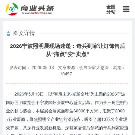
全国
分站
主站
图文详情
北京站
上海站
广东站
重庆站
天津站
江苏站
浙江站
2026宁波照明展现场速递：奇兵到家让灯饰售后
安徽站
福建站
山东站
山西站
河南站
河北站
黑龙江站
从“痛点”变“卖点”
湖北站
湖南站
云南站
宁夏站
青海站
贵州站
辽宁站
吉林站
甘肃站
江西站
陕西站
广西站
海南站
西藏站
发表时间： 2026-05-13
文章来源：会展管家大总管
浏览：
新疆站
四川站
内蒙古站
香港站
澳门站
台湾站
10457
2026年5月13日，以“智启未来·光耀全球”为主题的2026宁波
国际照明展览会于宁波国际会展中心盛大启幕。作为长三角照明行
业的核心盛会，本届展会展览面积达‌60000平方米，‌汇聚了2000
+行业展商，聚焦照明全产业链前沿趋势，吸引了超10万名专业观
众齐聚，共探行业发展新机遇。深耕家居售后领域的奇兵到家应邀